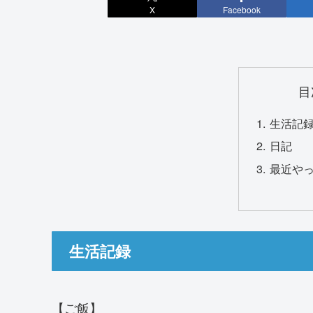
X
Facebook
目
生活記
日記
最近や
生活記録
【ご飯】