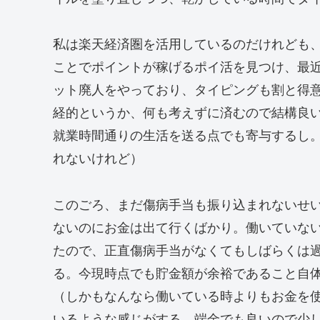
私は楽天経済圏を活用しているのだけれども
ことでポイントが稼げるポイ活を見つけ、最
ット廃人をやっており、タイピングも割と得
経的というか、何も考えずに済むので結構良
就業時間通りの生活を送る点でも寄与するし
れないけれど）
このごろ、まだ傷病手当も振り込まれないせ
ないのにお金は出て行くばかり。働いていな
たので、正直傷病手当がなくてもしばらくは
る。今現時点でも貯金額が余裕であること自
（しかもなんなら働いている時よりもお金を
いるような感じがする。端金でも良いので少