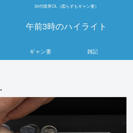
30代限界OL（図らずもギャン妻）
午前3時のハイライト
ギャン妻
雑記
.