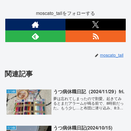
moscato_tailをフォローする
moscato_tail
関連記事
うつ病休職日記（2024/11/29）fri.
うつ病
夢は忘れてしまったので割愛。起きてみ
るとまだアラームが鳴る前で、8時前だっ
た。もう少し…と布団に潜り込み、8:30
前に起床。今日はメンクリがあるのでの
んびりもしていられないかしらと思う。
白湯を飲みながら軽くTwitterする。ポケ
スリ睡眠記...
うつ病休職日記(2024/10/15)
うつ病