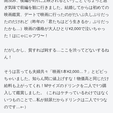
開済み、後編が5月に上映されるということでちょっと急
ぎ気味で前編を観に行きました。結婚してからは初めての
映画鑑賞、デートで映画に行ったのがだいぶ久しぶりだっ
たのだけれど（昨年の「君たちはどう生きるか」ぶりだっ
たかも…）映画の価格が大人ひとり¥2,000で泣いちゃっ
た！はにゃにゃフワ〜！
だがしかし、貧すれば鈍する…ここを渋ってどないするね
ん！
そうは言っても夫婦共々「映画1本¥2,000…？」とビビっ
ちゃいました。知らん間に値上げすな！物価高と同じだけ
給料も上がってくれ！Mサイズのドリンクを二人で1つ購
入して鑑賞しました。（これはケチっているわけではなく
いつものことで…私が頻尿だからドリンクは二人で1つな
のです…←）