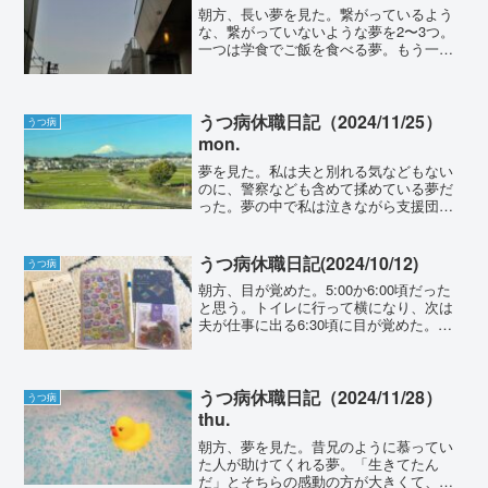
朝方、長い夢を見た。繋がっているよう
な、繋がっていないような夢を2〜3つ。
一つは学食でご飯を食べる夢。もう一つ
は、なんの部活に入るか相談していて、
陸上部に入ろうかなと思っていると綾野
剛も陸上部らしい、となって少し心踊る
夢。もう一つは、半地下...
うつ病休職日記（2024/11/25）
うつ病
mon.
夢を見た。私は夫と別れる気などもない
のに、警察なども含めて揉めている夢だ
った。夢の中で私は泣きながら支援団体
の代表に助けを請うている。アラームが
鳴る前に目が覚めた。夫がちょうど起き
抜けようとしていて、私は手を振る。夫
うつ病休職日記(2024/10/12)
うつ病
が戻ってきて「あ〜あった...
朝方、目が覚めた。5:00か6:00頃だった
と思う。トイレに行って横になり、次は
夫が仕事に出る6:30頃に目が覚めた。行
ってらっしゃい、と声をかけて3度寝。夢
を見た。商業漫画の原作者をする夢だ。
めっちゃ売れっ子の漫画家が絵を担当し
てくれると...
うつ病休職日記（2024/11/28）
うつ病
thu.
朝方、夢を見た。昔兄のように慕ってい
た人が助けてくれる夢。「生きてたん
だ」とそちらの感動の方が大きくて、底