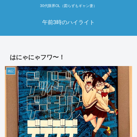
30代限界OL（図らずもギャン妻）
午前3時のハイライト
はにゃにゃフワ〜！
雑記