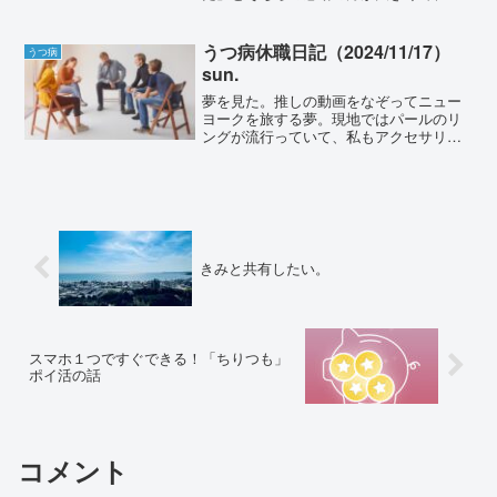
なし沼のような大きな瞳から目が離せな
くなる。相変わらず美しい造形の顔をし
ているなと思う。アラームが鳴る前に目
うつ病休職日記（2024/11/17）
うつ病
が覚めた。うつらうつらしな...
sun.
夢を見た。推しの動画をなぞってニュー
ヨークを旅する夢。現地ではパールのリ
ングが流行っていて、私もアクセサリー
屋で購入しようと現地の人と英語でコミ
ュニケーションしようとするのだけれ
ど、全然単語が出てこなくて英語が喋ら
れずヤキモキする。King...
きみと共有したい。
スマホ１つですぐできる！「ちりつも」
ポイ活の話
コメント