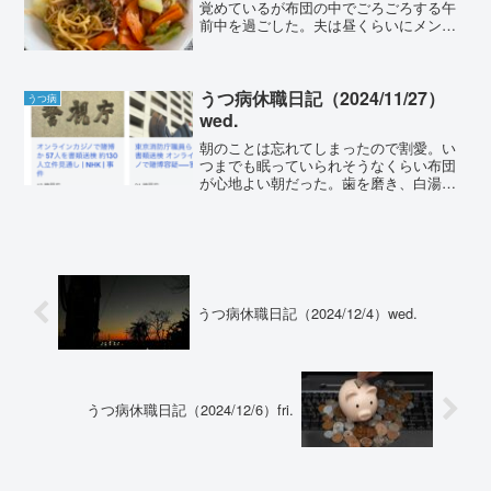
覚めているが布団の中でごろごろする午
前中を過ごした。夫は昼くらいにメンタ
ルクリニックの予約をしていたため、一
人で支度して家を出て行った。私は洗濯
だけして横たわった。夫、ここのところ
仕事も忙しく、タバコの消...
うつ病休職日記（2024/11/27）
うつ病
wed.
朝のことは忘れてしまったので割愛。い
つまでも眠っていられそうなくらい布団
が心地よい朝だった。歯を磨き、白湯を
飲みながらTwitterをする。ポケスリ睡眠
記録（前日比）------------------------------------
-...
うつ病休職日記（2024/12/4）wed.
うつ病休職日記（2024/12/6）fri.