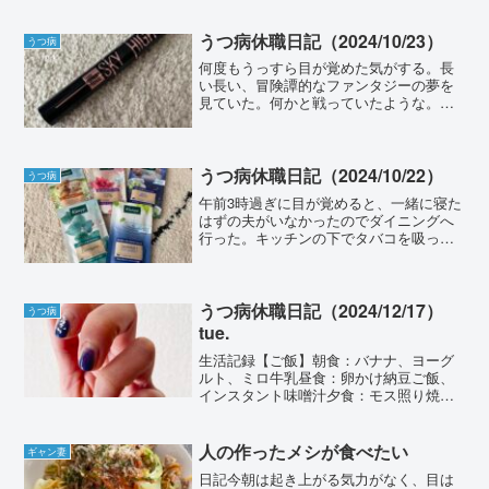
いるのか、夫がベッドを揺らしているの
か分からなくなった。夢を見た。母方の
祖父母の相続について、母...
うつ病休職日記（2024/10/23）
うつ病
何度もうっすら目が覚めた気がする。長
い長い、冒険譚的なファンタジーの夢を
見ていた。何かと戦っていたような。と
にかく起きると少しぐったりするような
夢を見ていた。8:30のアラームで起床。
ポケスリを確認すると、ほとんど浅い眠
りが記録されていて苦...
うつ病休職日記（2024/10/22）
うつ病
午前3時過ぎに目が覚めると、一緒に寝た
はずの夫がいなかったのでダイニングへ
行った。キッチンの下でタバコを吸って
いた。「戻るよ」と声をかけられたので
先にベッドに潜り込んだ。夢を見た。自
分が推してるVtuberのヒップホップイベ
ントに演者として...
うつ病休職日記（2024/12/17）
うつ病
tue.
生活記録【ご飯】朝食：バナナ、ヨーグ
ルト、ミロ牛乳昼食：卵かけ納豆ご飯、
インスタント味噌汁夕食：モス照り焼き
ハンバーガー&オニポテセット【睡眠】
夢、今日も見たような気がするけれど忘
れてしまったので割愛。以下ポケスリ睡
人の作ったメシが食べたい
ギャン妻
眠記録（前回比）----...
日記今朝は起き上がる気力がなく、目は