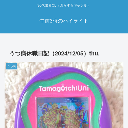
30代限界OL（図らずもギャン妻）
午前3時のハイライト
うつ病休職日記（2024/12/05）thu.
うつ病