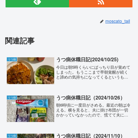
moscato_tail
関連記事
うつ病休職日記(2024/10/25)
うつ病
今日は朝5時くらいにぱっちり目が覚めて
しまった。もうここまで早朝覚醒が続く
と諦めの気持ちになってくるというもの
だ。夫も同じタイミングで起きていた模
様。お茶を口に含んでトイレに行き、速
やかに二度寝。夢を見た。ストリートフ
ァイターのプロゲーマー...
うつ病休職日記（2024/10/26）
うつ病
朝6時頃に一度目がさめる。最近の朝は冷
える。横を見ると、夫に掛け布団が一切
かかっていなかったので、慌てて夫に布
団をかけて二度寝した。8:30のアラーム
で目を覚ましつつ、延ばして9:00過ぎに
起床した。ポケスリ睡眠記録（前日比）--
-----...
うつ病休職日記（2024/11/10）
うつ病