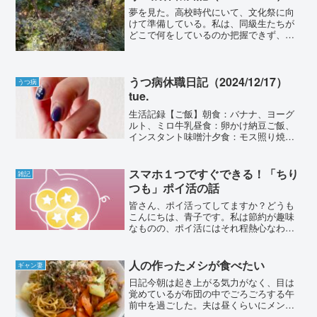
夢を見た。高校時代にいて、文化祭に向
けて準備している。私は、同級生たちが
どこで何をしているのか把握できず、準
備に参加できなくて、教室に行って不服
そうな顔をしていたのだろう。同級生か
ら「自分から積極的に聞いたりしない
と」と至極真っ当な説教を喰...
うつ病休職日記（2024/12/17）
うつ病
tue.
生活記録【ご飯】朝食：バナナ、ヨーグ
ルト、ミロ牛乳昼食：卵かけ納豆ご飯、
インスタント味噌汁夕食：モス照り焼き
ハンバーガー&オニポテセット【睡眠】
夢、今日も見たような気がするけれど忘
れてしまったので割愛。以下ポケスリ睡
スマホ１つですぐできる！「ちり
雑記
眠記録（前回比）----...
つも」ポイ活の話
皆さん、ポイ活ってしてますか？どうも
こんにちは、青子です。私は節約が趣味
なものの、ポイ活にはそれ程熱心なわけ
ではなく（そこに注力するくらいなら他
に時間を使いたい気持ち）やれる範囲で
ちょこちょこやっているような感じで
人の作ったメシが食べたい
ギャン妻
す。ポイ活の為に要らないも...
日記今朝は起き上がる気力がなく、目は
覚めているが布団の中でごろごろする午
前中を過ごした。夫は昼くらいにメンタ
ルクリニックの予約をしていたため、一