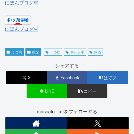
にほんブログ村
にほんブログ村
うつ病
雑記
うつ病
ギャン妻
休職
シェアする
X
Facebook
はてブ
LINE
コピー
moscato_tailをフォローする