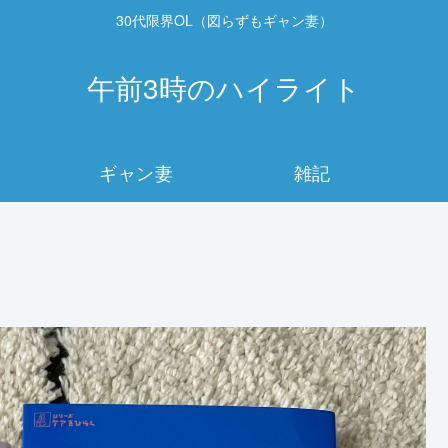
30代限界OL（図らずもギャン妻）
午前3時のハイライト
ギャン妻
雑記