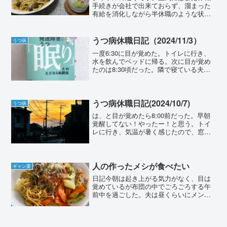
手続きが会社で出来ておらず、溜まった
有給を消化しながら半休職のような状態
になっています。
うつ病休職日記（2024/11/3）
うつ病
一度6:30に目が覚めた。トイレに行き、
水を飲んでベッドに帰る。次に目が覚め
たのは8:30頃だった。隣で寝ている夫、
昨日の精神科で睡眠薬をもらったらしい
のだけれど、心なしか覚醒も寝言も少な
そうに見えた。私が長く寝てただけかも
しれないけれど。...
うつ病休職日記(2024/10/7)
うつ病
は、と目が覚めたら8:00前だった。早朝
覚醒してない！やったー！と思う。トイ
レに行き、気温が暑く感じたので、窓開
けと扇風機回しをした。ベッドに戻ると
夫も目を覚ましていた。8:30前までゴロ
ゴロする。夫は早々に起き上がっていっ
たのでビックリし...
人の作ったメシが食べたい
ギャン妻
日記今朝は起き上がる気力がなく、目は
覚めているが布団の中でごろごろする午
前中を過ごした。夫は昼くらいにメンタ
ルクリニックの予約をしていたため、一
人で支度して家を出て行った。私は洗濯
だけして横たわった。夫、ここのところ
仕事も忙しく、タバコの消...