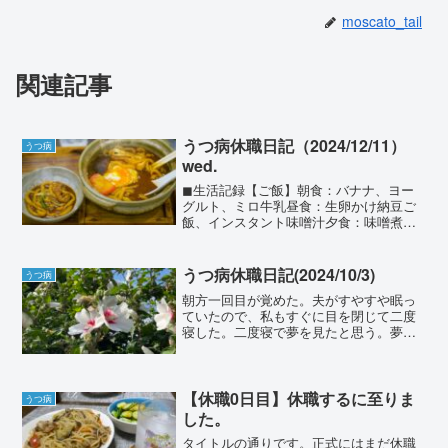
moscato_tail
関連記事
うつ病休職日記（2024/12/11）
うつ病
wed.
◼︎生活記録【ご飯】朝食：バナナ、ヨー
グルト、ミロ牛乳昼食：生卵かけ納豆ご
飯、インスタント味噌汁夕食：味噌煮込
みうどん【睡眠】夢を見た気がするが内
容を忘れてしまったので割愛する。夫が
出社予定だったので6:30の目覚ましで目
うつ病休職日記(2024/10/3)
うつ病
が覚めた。が、夫は...
朝方一回目が覚めた。夫がすやすや眠っ
ていたので、私もすぐに目を閉じて二度
寝した。二度寝で夢を見たと思う。夢の
中で言っていたことを現実世界でも言っ
ていてまた少し目が覚めた。8:30のアラ
ームで目が覚めるが、あまりの怠さと眠
気で三度寝。9:00...
【休職0日目】休職するに至りま
うつ病
した。
タイトルの通りです。正式にはまだ休職