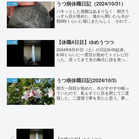
が、あまりの眠...
うつ病休職日記（2024/10/31）
うつ病
パキッとした覚醒はあまりなく、朝方う
っすら目が覚めた。後から聞いたら夫が
朝5時くらいに寝にきたらしく、それで私
も目が覚めたようだった。直前で夢を見
ていて、なぜか自分の母が、第三子を出
産した夢だった。もう還暦超えてるの
に。アラームがなる前の8...
【休職4日目】ゆめうつつ
うつ病
2024年8月31日（土）の日記9:00起床。
8:00くらいに一度目が覚めてトイレに行
った。戻ってきて夫の胸元に頭を突っ込
んで横になる。ハグされて安心した。今
朝の夢では富士山が噴火して、火砕流が
流れ込んでくる中逃げ惑う夢だった。古
い日本の建...
うつ病休職日記(2024/10/3)
うつ病
朝方一回目が覚めた。夫がすやすや眠っ
ていたので、私もすぐに目を閉じて二度
寝した。二度寝で夢を見たと思う。夢の
中で言っていたことを現実世界でも言っ
ていてまた少し目が覚めた。8:30のアラ
ームで目が覚めるが、あまりの怠さと眠
気で三度寝。9:00...