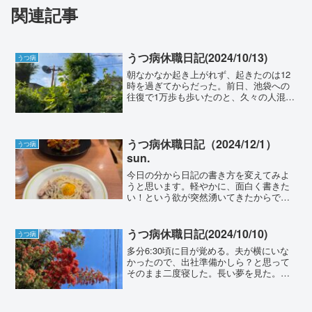
関連記事
うつ病休職日記(2024/10/13)
うつ病
朝なかなか起き上がれず、起きたのは12
時を過ぎてからだった。前日、池袋への
往復で1万歩も歩いたのと、久々の人混み
でぐったりしてしまったみたい。起き上
がって、朝食兼昼食を食す。昼食：はち
みつ食パン、バナナ1/2、ヨーグルト、コ
ーヒー牛乳起き上...
うつ病休職日記（2024/12/1）
うつ病
sun.
今日の分から日記の書き方を変えてみよ
うと思います。軽やかに、面白く書きた
い！という欲が突然湧いてきたからで
す。（「卒業式まで死にません」を読ん
だわけではない。）生活記録【ご飯】朝
食：バナナ、ヨーグルト、ミロ牛乳昼
うつ病休職日記(2024/10/10)
うつ病
食：パンチのあるパスタ屋（ロ...
多分6:30頃に目が覚める。夫が横にいな
かったので、出社準備かしら？と思って
そのまま二度寝した。長い夢を見た。け
ど内容は全部忘れてしまった。7:30？夫
がいってきます、と行って出て行った。
8:30のアラームでもう一度目を覚ます