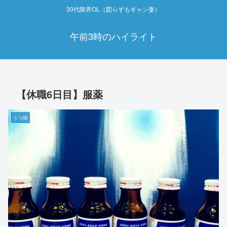
30代限界OL（図らずもギャン妻）
午前3時のハイライト
【休職6日目】服薬
うつ病