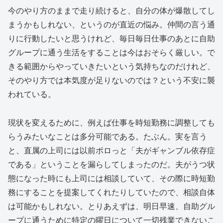
今のやり方のままで走り続けると、自分の体が爆散してし
まうかもしれない、というのが直近の悩み。仲間の言う通
りに行動したいと思うけれど、毎日毎日仕事のあとに自助
グループに通う生活をすることは今はおそらく厳しい。で
きる範囲からやっていきたいという気持ちなのだけれど、
そのやり方では本気度が足りないのでは？という不安に襲
われている。
現状を変えるために、例えば仕事を時短勤務に調整しても
らうみたいなことは多分可能である。たぶん。実を言う
と、直属の上司には以前ポロっと「夫がギャンブル依存症
である」ということを漏らしてしまったのだ。夫がうつ状
態になった時にも上司には相談していて、その際に時短勤
務にすることを提案してくれたりしていたので、相談自体
は可能かもしれない。とりあえずは、明日早速、自助グル
ープに通うために特定の曜日について一切残業できないこ