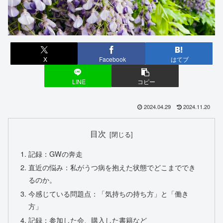
X
Facebook
はてブ
LINE
コピー
2024.04.29
2024.11.20
目次
記録：GWの奔走
直近の悩み：私がうつ病を抱えた状態でどこまででき
るのか。
今感じている問題点：「気持ちの持ち方」と「働き
方」
記録：参加した会、購入した書籍など