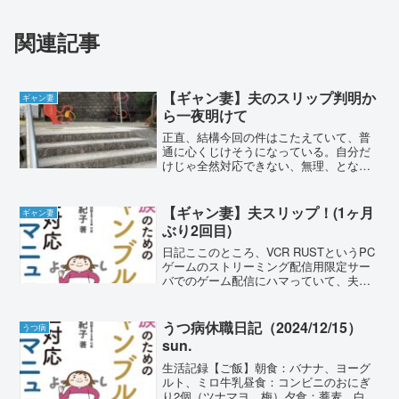
関連記事
【ギャン妻】夫のスリップ判明か
ギャン妻
ら一夜明けて
正直、結構今回の件はこたえていて、普
通に心くじけそうになっている。自分だ
けじゃ全然対応できない、無理、となっ
てしまったので、仕事の合間に田中紀子
さんが代表をしている「ギャンブル依存
症問題を考える会」の当事者相談専用電
【ギャン妻】夫スリップ！(1ヶ月
ギャン妻
話に電話をかけてみた。直近、大谷選手
ぶり2回目)
の元通訳者だった水原さんの一件もあ
り、繋がりにくいことを覚悟していたの
日記ここのところ、VCR RUSTというPC
だけれど、有難いことに何コールか待っ
ゲームのストリーミング配信用限定サー
たところで応対してくださる方に繋がっ
バでのゲーム配信にハマっていて、夫と2
た。夫がギャンブルの問題を抱えている
人でずっと見ていた。私は元々そんなに
こと、すでに精神科や自助グループには
ゲーム配信には縁がなく、夫や兄弟が見
繋がっていることを伝え、昨晩スリップ
ているのをたまに後ろから覗くくらいの
うつ病休職日記（2024/12/15）
うつ病
が発覚したので相談したい旨を伝えると
程度。だけど今...
sun.
「NPO法人 全国ギャンブル依存症家族の
会」が主催する家族会への参加を促され
生活記録【ご飯】朝食：バナナ、ヨーグ
た。GAやギャマノンは、基本的に「言い
ルト、ミロ牛乳昼食：コンビニのおにぎ
っ放し、聞きっぱなし」の活動で、私が
り2個（ツナマヨ、梅）夕食：蕎麦、白菜