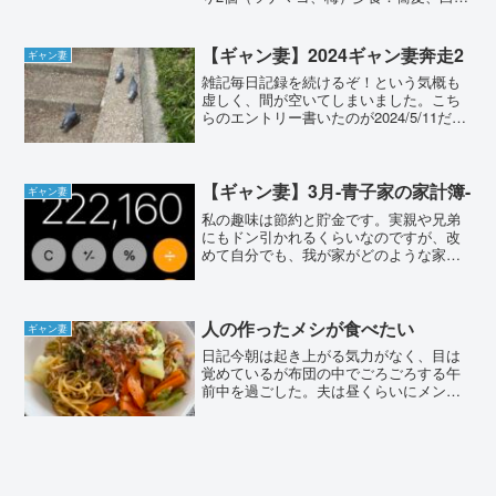
参加しているギャマノンのグループだと
のとろとろ煮【睡眠】夢は忘れてしまっ
多少の情報交換は出来るのだけれど、具
たので割愛。以下ポケスリ睡眠記録（前
体的に「こうしたらああしたら」という
回比）--------------------------...
【ギャン妻】2024ギャン妻奔走2
ギャン妻
アドバイスというのはNGの行為であり、
雑記毎日記録を続けるぞ！という気概も
行われていない。メンタルケアとしては
虚しく、間が空いてしまいました。こち
良い活動なのだけれど、外部の協力者を
らのエントリー書いたのが2024/5/11だっ
得るということには向いていない。その
たのですが、そのまま投稿します。今年
点、家族会では具体的な相談に乗ってく
のゴールデンウィークは「ギャン妻強化
ださるということなので、今度夫も連れ
週間」と言っても過言ではないような過
て参加してみようと思う。
ごし方をしてい...
【ギャン妻】3月-青子家の家計簿-
ギャン妻
私の趣味は節約と貯金です。実親や兄弟
にもドン引かれるくらいなのですが、改
めて自分でも、我が家がどのような家計
状況なのか確認してみたく、家計簿を記
してみたいと思います。
人の作ったメシが食べたい
ギャン妻
日記今朝は起き上がる気力がなく、目は
覚めているが布団の中でごろごろする午
前中を過ごした。夫は昼くらいにメンタ
ルクリニックの予約をしていたため、一
人で支度して家を出て行った。私は洗濯
だけして横たわった。夫、ここのところ
仕事も忙しく、タバコの消...