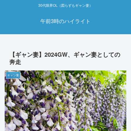
30代限界OL（図らずもギャン妻）
午前3時のハイライト
【ギャン妻】2024GW、ギャン妻としての
奔走
ギャン妻