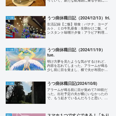
っていて、新たな航海路に乗る手前にい
たのだけれど、その航海路に乗るともう
他のところには戻ってこられないのか、
何かやり忘れていたことを消化してから
新航海路に乗ろう、と相談...
うつ病休職日記（2024/12/13）fri.
うつ病
生活記録【ご飯】朝食：バナナ、ヨーグ
ルト、ミロ牛乳昼食：生卵かけご飯、イ
ンスタント味噌汁夕食：アラビア料理
【睡眠】夢を見た。好きなVtuberの自宅
にお邪魔している。兄弟が随分と多く
て、マンションの一室なのだけれど、シ
ンクは合宿所みたいに長...
うつ病休職日記（2024/11/19）
うつ病
tue.
明け方夢を見たような気がするけれど、
内容を忘れてしまった。アラームが鳴る
少し前に目を覚まし、横で夫が布団から
はみ出して寝ているのを見て、布団を掛
け直した。アラームが鳴るまで目を閉じ
て、アラームの音と同時に起き上がる。
うつ病休職日記(2024/10/8)
うつ病
歯を磨きながら白湯を沸か...
アラームが鳴る前に目が覚めて7:00前だ
った。出社予定の夫が横にいなかったの
で、もう起きているんだろうと思い、二
度寝した。二度寝したら夢を見た。前ク
ールハマっていた朝ドラの「虎に翼」の
寅子と花江さんと一緒に、生クリーム入
りのどら焼きを頬張る...
スマホ１つですぐできる！「ちり
雑記