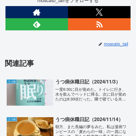
moscato_tailをフォローする
moscato_tail
関連記事
うつ病休職日記（2024/11/3）
うつ病
一度6:30に目が覚めた。トイレに行き、
水を飲んでベッドに帰る。次に目が覚め
たのは8:30頃だった。隣で寝ている夫、
昨日の精神科で睡眠薬をもらったらしい
のだけれど、心なしか覚醒も寝言も少な
そうに見えた。私が長く寝てただけかも
しれないけれど。...
うつ病休職日記（2024/11/14）
うつ病
朝方、また長編の夢をみた。私は漫画ワ
ンピースの「麦わらの一味」の一員にな