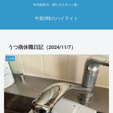
30代限界OL（図らずもギャン妻）
午前3時のハイライト
うつ病休職日記（2024/11/7）
うつ病