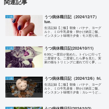
関連記事
うつ病休職日記（2024/12/17）
うつ病
tue.
生活記録【ご飯】朝食：バナナ、ヨーグ
ルト、ミロ牛乳昼食：卵かけ納豆ご飯、
インスタント味噌汁夕食：モス照り焼き
ハンバーガー&オニポテセット【睡眠】
夢、今日も見たような気がするけれど忘
れてしまったので割愛。以下ポケスリ睡
うつ病休職日記(2024/10/11)
うつ病
眠記録（前回比）----...
6:00に一度目が覚めた。トイレに行って
二度寝する。二度寝したら夢を見た。実
家の猫をトリミングに連れて行く夢。腕
の中で暴れる動きや、肉球の間から生え
る毛がなんだかリアルで、いい夢だっ
た。8:45のアラームで目が覚めた。最
近、おならの数があま...
うつ病休職日記（2024/12/6）fri.
うつ病
生活記録【ご飯】朝食：バナナ、ヨーグ
ルト、ミロ牛乳昼食：卵かけ納豆ご飯、
インスタント味噌汁夕食：カレーうどん
【睡眠】布団がものすごく暑く感じるタ
イミングがあり、少し目が覚めた。長い
夢を見た。お茶屋さんのような餅の専門
店に行き、漆器に餅・あん...
うつ病休職日記(2024/10/3)
うつ病