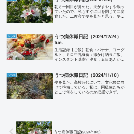
朝方一回目が覚めた。夫がすやすや眠っ
ていたので、私もすぐに目を閉じて二度
寝した。二度寝で夢を見たと思う。夢の
中で言っていたことを現実世界でも言っ
ていてまた少し目が覚めた。8:30のアラ
ームで目が覚めるが、あまりの怠さと眠
気で三度寝。9:00...
うつ病休職日記（2024/12/24）
うつ病
tue.
生活記録【ご飯】朝食：バナナ、ヨーグ
ルト、ミロ牛乳昼食：卵かけ納豆ご飯、
インスタント味噌汁夕食：五目あんかけ
うどん【睡眠】うとうとしている時に夢
を見た。「印象的だった」という印象が
あるのだけれど、詳細な内容については
うつ病休職日記（2024/11/10）
うつ病
失念してしまったので割愛...
夢を見た。高校時代にいて、文化祭に向
けて準備している。私は、同級生たちが
どこで何をしているのか把握できず、準
備に参加できなくて、教室に行って不服
そうな顔をしていたのだろう。同級生か
ら「自分から積極的に聞いたりしない
と」と至極真っ当な説教を喰...
うつ病休職日記(2024/10/3)