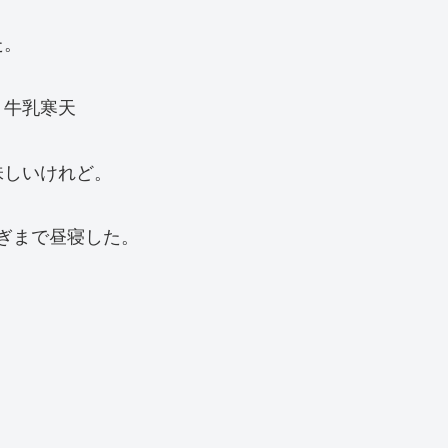
た。
、牛乳寒天
味しいけれど。
過ぎまで昼寝した。