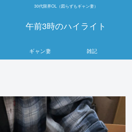
30代限界OL（図らずもギャン妻）
午前3時のハイライト
ギャン妻
雑記