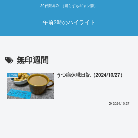
30代限界OL（図らずもギャン妻）
午前3時のハイライト
無印週間
うつ病休職日記（2024/10/27）
うつ病
2024.10.27