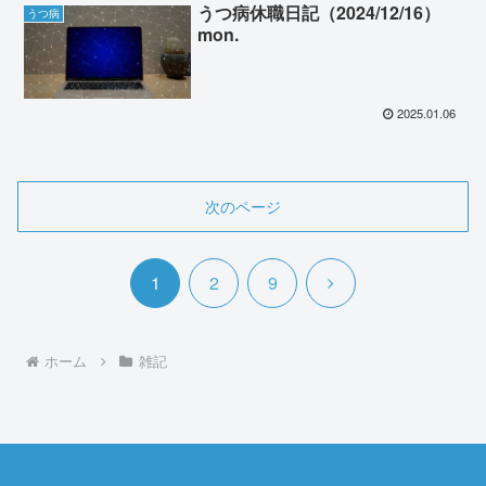
うつ病休職日記（2024/12/16）
うつ病
mon.
2025.01.06
次のページ
次
1
2
9
へ
ホーム
雑記