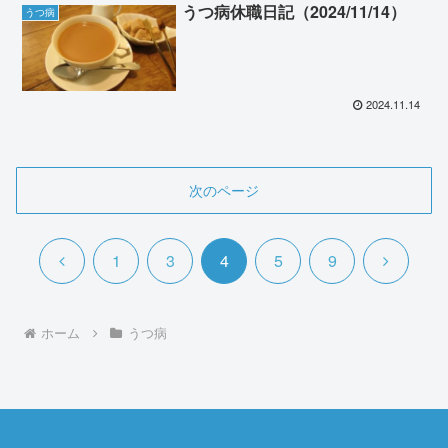
うつ病休職日記（2024/11/14）
うつ病
2024.11.14
次のページ
前
次
1
3
4
5
9
へ
へ
ホーム
うつ病